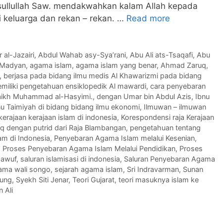
asullullah Saw. mendakwahkan kalam Allah kepada
i keluarga dan rekan – rekan. …
Read more
 al-Jazairi
,
Abdul Wahab asy-Sya’rani
,
Abu Ali ats-Tsaqafi
,
Abu
 Madyan
,
agama islam
,
agama islam yang benar
,
Ahmad Zaruq
,
,
berjasa pada bidang ilmu medis Al Khawarizmi pada bidang
miliki pengetahuan ensiklopedik Al mawardi
,
cara penyebaran
aikh Muhammad al-Hasyimi.
,
dengan Umar bin Abdul Azis
,
Ibnu
nu Taimiyah di bidang bidang ilmu ekonomi
,
Ilmuwan – ilmuwan
kerajaan kerajaan islam di indonesia
,
Korespondensi raja Kerajaan
q dengan putrid dari Raja Blambangan
,
pengetahuan tentang
m di Indonesia
,
Penyebaran Agama Islam melalui Kesenian
,
,
Proses Penyebaran Agama Islam Melalui Pendidikan
,
Proses
sawuf
,
saluran islamisasi di indonesia
,
Saluran Penyebaran Agama
ama wali songo
,
sejarah agama islam
,
Sri Indravarman
,
Sunan
gung
,
Syekh Siti Jenar
,
Teori Gujarat
,
teori masuknya islam ke
n Ali