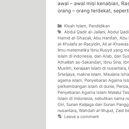
awal – awal misi kenabian, R
orang – orang terdekat, sepert
Categories
Kisah Islam
,
Pendidikan
Tags
Abdul Qadir al-Jailani
,
Abdul Qadir
Hamid al-Ghazali
,
Abu Hanifah
,
Abu
al-Khulafa ar-Rasyidin
,
Ali al-Khawas
ilmu matematika Ibnu Rusyd yang me
islam di indonesia
,
dan Arab
,
dan Sy
Athaillah as-Sakandari
,
Ibnu Sina
,
Ib
Muslim
,
kerajaan islam di nusantara
,
Sriwijaya
,
makna islam
,
Maulana Isha
agama islam
,
Penyebaran Agama Isla
perkembangan islam di dunia
,
Persia
Penyebaran Agama Islam Melalui Ta
Islam di Indonesia
,
sebutkan nama n
Giri
,
Sunan Kalijaga dan Sunan Pang
nusantara
,
Wahdah al-Wujud
,
Zaid bi
Leave a comment