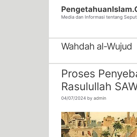
Skip
PengetahuanIslam
to
Media dan Informasi tentang Sepu
content
Wahdah al-Wujud
Proses Penyeb
Rasulullah SA
04/07/2024
by
admin