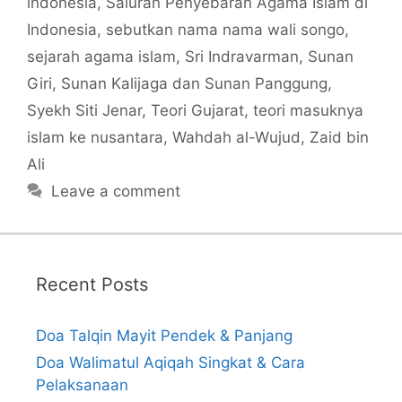
indonesia
,
Saluran Penyebaran Agama Islam di
Indonesia
,
sebutkan nama nama wali songo
,
sejarah agama islam
,
Sri Indravarman
,
Sunan
Giri
,
Sunan Kalijaga dan Sunan Panggung
,
Syekh Siti Jenar
,
Teori Gujarat
,
teori masuknya
islam ke nusantara
,
Wahdah al-Wujud
,
Zaid bin
Ali
Leave a comment
Recent Posts
Doa Talqin Mayit Pendek & Panjang
Doa Walimatul Aqiqah Singkat & Cara
Pelaksanaan