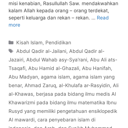
misi kenabian, Rasullullah Saw. mendakwahkan
kalam Allah kepada orang – orang terdekat,
seperti keluarga dan rekan – rekan. …
Read
more
Categories
Kisah Islam
,
Pendidikan
Tags
Abdul Qadir al-Jailani
,
Abdul Qadir al-
Jazairi
,
Abdul Wahab asy-Sya’rani
,
Abu Ali ats-
Tsaqafi
,
Abu Hamid al-Ghazali
,
Abu Hanifah
,
Abu Madyan
,
agama islam
,
agama islam yang
benar
,
Ahmad Zaruq
,
al-Khulafa ar-Rasyidin
,
Ali
al-Khawas
,
berjasa pada bidang ilmu medis Al
Khawarizmi pada bidang ilmu matematika Ibnu
Rusyd yang memiliki pengetahuan ensiklopedik
Al mawardi
,
cara penyebaran islam di