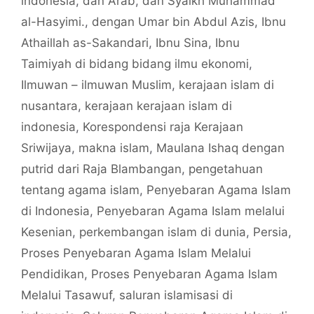
indonesia
,
dan Arab
,
dan Syaikh Muhammad
al-Hasyimi.
,
dengan Umar bin Abdul Azis
,
Ibnu
Athaillah as-Sakandari
,
Ibnu Sina
,
Ibnu
Taimiyah di bidang bidang ilmu ekonomi
,
Ilmuwan – ilmuwan Muslim
,
kerajaan islam di
nusantara
,
kerajaan kerajaan islam di
indonesia
,
Korespondensi raja Kerajaan
Sriwijaya
,
makna islam
,
Maulana Ishaq dengan
putrid dari Raja Blambangan
,
pengetahuan
tentang agama islam
,
Penyebaran Agama Islam
di Indonesia
,
Penyebaran Agama Islam melalui
Kesenian
,
perkembangan islam di dunia
,
Persia
,
Proses Penyebaran Agama Islam Melalui
Pendidikan
,
Proses Penyebaran Agama Islam
Melalui Tasawuf
,
saluran islamisasi di