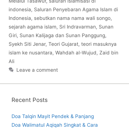
Melalui Tasawuf
,
saluran islamisasi di
indonesia
,
Saluran Penyebaran Agama Islam di
Indonesia
,
sebutkan nama nama wali songo
,
sejarah agama islam
,
Sri Indravarman
,
Sunan
Giri
,
Sunan Kalijaga dan Sunan Panggung
,
Syekh Siti Jenar
,
Teori Gujarat
,
teori masuknya
islam ke nusantara
,
Wahdah al-Wujud
,
Zaid bin
Ali
Leave a comment
Recent Posts
Doa Talqin Mayit Pendek & Panjang
Doa Walimatul Aqiqah Singkat & Cara