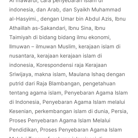
Al mawardi
,
cara penyebaran islam di
indonesia
,
dan Arab
,
dan Syaikh Muhammad
al-Hasyimi.
,
dengan Umar bin Abdul Azis
,
Ibnu
Athaillah as-Sakandari
,
Ibnu Sina
,
Ibnu
Taimiyah di bidang bidang ilmu ekonomi
,
Ilmuwan – ilmuwan Muslim
,
kerajaan islam di
nusantara
,
kerajaan kerajaan islam di
indonesia
,
Korespondensi raja Kerajaan
Sriwijaya
,
makna islam
,
Maulana Ishaq dengan
putrid dari Raja Blambangan
,
pengetahuan
tentang agama islam
,
Penyebaran Agama Islam
di Indonesia
,
Penyebaran Agama Islam melalui
Kesenian
,
perkembangan islam di dunia
,
Persia
,
Proses Penyebaran Agama Islam Melalui
Pendidikan
,
Proses Penyebaran Agama Islam