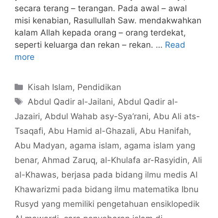
secara terang – terangan. Pada awal – awal
misi kenabian, Rasullullah Saw. mendakwahkan
kalam Allah kepada orang – orang terdekat,
seperti keluarga dan rekan – rekan. …
Read
more
Categories
Kisah Islam
,
Pendidikan
Tags
Abdul Qadir al-Jailani
,
Abdul Qadir al-
Jazairi
,
Abdul Wahab asy-Sya’rani
,
Abu Ali ats-
Tsaqafi
,
Abu Hamid al-Ghazali
,
Abu Hanifah
,
Abu Madyan
,
agama islam
,
agama islam yang
benar
,
Ahmad Zaruq
,
al-Khulafa ar-Rasyidin
,
Ali
al-Khawas
,
berjasa pada bidang ilmu medis Al
Khawarizmi pada bidang ilmu matematika Ibnu
Rusyd yang memiliki pengetahuan ensiklopedik