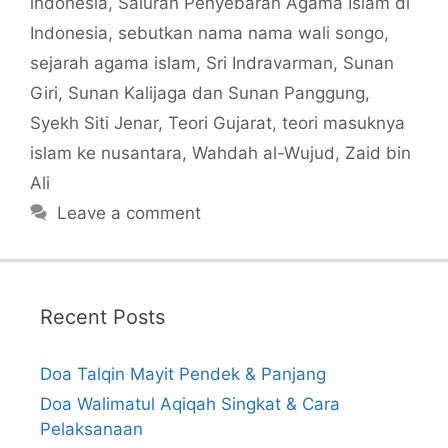
indonesia
,
Saluran Penyebaran Agama Islam di
Indonesia
,
sebutkan nama nama wali songo
,
sejarah agama islam
,
Sri Indravarman
,
Sunan
Giri
,
Sunan Kalijaga dan Sunan Panggung
,
Syekh Siti Jenar
,
Teori Gujarat
,
teori masuknya
islam ke nusantara
,
Wahdah al-Wujud
,
Zaid bin
Ali
Leave a comment
Recent Posts
Doa Talqin Mayit Pendek & Panjang
Doa Walimatul Aqiqah Singkat & Cara
Pelaksanaan