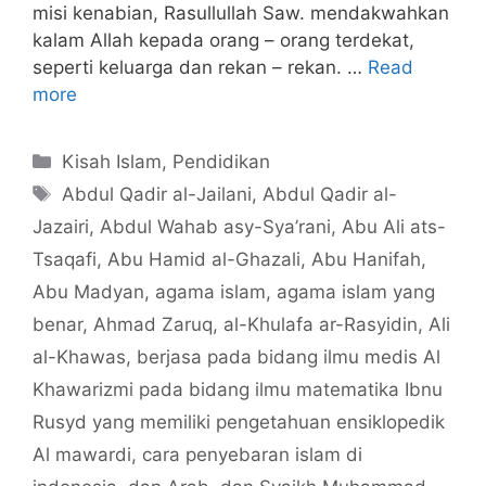
misi kenabian, Rasullullah Saw. mendakwahkan
kalam Allah kepada orang – orang terdekat,
seperti keluarga dan rekan – rekan. …
Read
more
Categories
Kisah Islam
,
Pendidikan
Tags
Abdul Qadir al-Jailani
,
Abdul Qadir al-
Jazairi
,
Abdul Wahab asy-Sya’rani
,
Abu Ali ats-
Tsaqafi
,
Abu Hamid al-Ghazali
,
Abu Hanifah
,
Abu Madyan
,
agama islam
,
agama islam yang
benar
,
Ahmad Zaruq
,
al-Khulafa ar-Rasyidin
,
Ali
al-Khawas
,
berjasa pada bidang ilmu medis Al
Khawarizmi pada bidang ilmu matematika Ibnu
Rusyd yang memiliki pengetahuan ensiklopedik
Al mawardi
,
cara penyebaran islam di