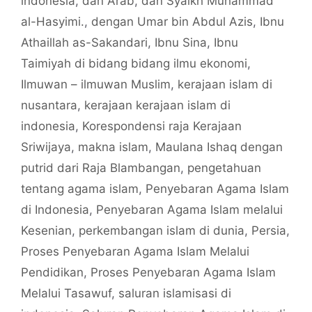
indonesia
,
dan Arab
,
dan Syaikh Muhammad
al-Hasyimi.
,
dengan Umar bin Abdul Azis
,
Ibnu
Athaillah as-Sakandari
,
Ibnu Sina
,
Ibnu
Taimiyah di bidang bidang ilmu ekonomi
,
Ilmuwan – ilmuwan Muslim
,
kerajaan islam di
nusantara
,
kerajaan kerajaan islam di
indonesia
,
Korespondensi raja Kerajaan
Sriwijaya
,
makna islam
,
Maulana Ishaq dengan
putrid dari Raja Blambangan
,
pengetahuan
tentang agama islam
,
Penyebaran Agama Islam
di Indonesia
,
Penyebaran Agama Islam melalui
Kesenian
,
perkembangan islam di dunia
,
Persia
,
Proses Penyebaran Agama Islam Melalui
Pendidikan
,
Proses Penyebaran Agama Islam
Melalui Tasawuf
,
saluran islamisasi di