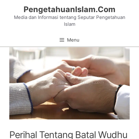
Skip
PengetahuanIslam.Com
to
Media dan Informasi tentang Seputar Pengetahuan
content
Islam
Menu
Perihal Tentang Batal Wudhu