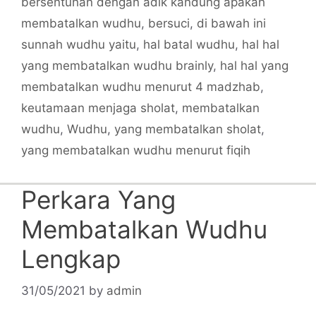
bersentuhan dengan adik kandung apakah
membatalkan wudhu
,
bersuci
,
di bawah ini
sunnah wudhu yaitu
,
hal batal wudhu
,
hal hal
yang membatalkan wudhu brainly
,
hal hal yang
membatalkan wudhu menurut 4 madzhab
,
keutamaan menjaga sholat
,
membatalkan
wudhu
,
Wudhu
,
yang membatalkan sholat
,
yang membatalkan wudhu menurut fiqih
Perkara Yang
Membatalkan Wudhu
Lengkap
31/05/2021
by
admin