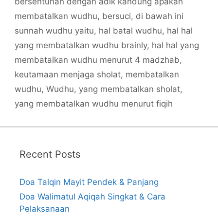
bersentuhan dengan adik kandung apakah
membatalkan wudhu
,
bersuci
,
di bawah ini
sunnah wudhu yaitu
,
hal batal wudhu
,
hal hal
yang membatalkan wudhu brainly
,
hal hal yang
membatalkan wudhu menurut 4 madzhab
,
keutamaan menjaga sholat
,
membatalkan
wudhu
,
Wudhu
,
yang membatalkan sholat
,
yang membatalkan wudhu menurut fiqih
Recent Posts
Doa Talqin Mayit Pendek & Panjang
Doa Walimatul Aqiqah Singkat & Cara
Pelaksanaan