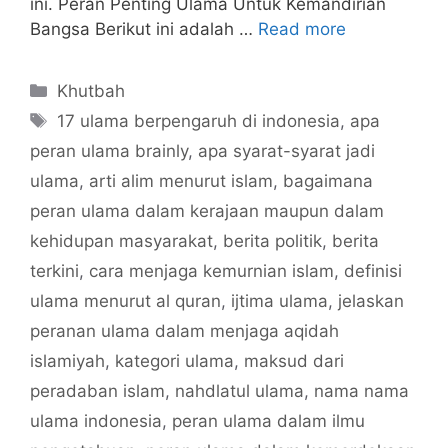
ini. Peran Penting Ulama Untuk Kemandirian
Bangsa Berikut ini adalah …
Read more
Categories
Khutbah
Tags
17 ulama berpengaruh di indonesia
,
apa
peran ulama brainly
,
apa syarat-syarat jadi
ulama
,
arti alim menurut islam
,
bagaimana
peran ulama dalam kerajaan maupun dalam
kehidupan masyarakat
,
berita politik
,
berita
terkini
,
cara menjaga kemurnian islam
,
definisi
ulama menurut al quran
,
ijtima ulama
,
jelaskan
peranan ulama dalam menjaga aqidah
islamiyah
,
kategori ulama
,
maksud dari
peradaban islam
,
nahdlatul ulama
,
nama nama
ulama indonesia
,
peran ulama dalam ilmu