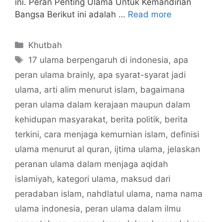
ini. Peran Penting Ulama Untuk Kemandirian
Bangsa Berikut ini adalah …
Read more
Categories
Khutbah
Tags
17 ulama berpengaruh di indonesia
,
apa
peran ulama brainly
,
apa syarat-syarat jadi
ulama
,
arti alim menurut islam
,
bagaimana
peran ulama dalam kerajaan maupun dalam
kehidupan masyarakat
,
berita politik
,
berita
terkini
,
cara menjaga kemurnian islam
,
definisi
ulama menurut al quran
,
ijtima ulama
,
jelaskan
peranan ulama dalam menjaga aqidah
islamiyah
,
kategori ulama
,
maksud dari
peradaban islam
,
nahdlatul ulama
,
nama nama
ulama indonesia
,
peran ulama dalam ilmu