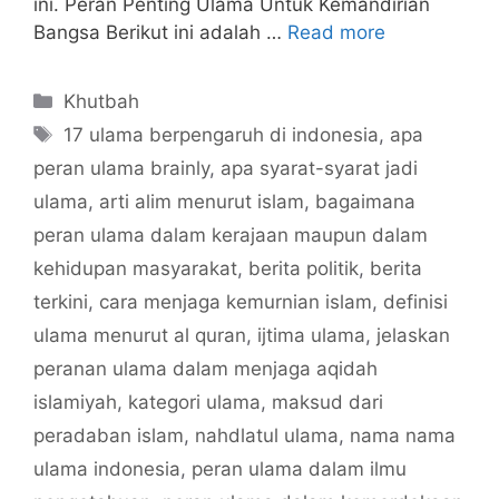
ini. Peran Penting Ulama Untuk Kemandirian
Bangsa Berikut ini adalah …
Read more
Categories
Khutbah
Tags
17 ulama berpengaruh di indonesia
,
apa
peran ulama brainly
,
apa syarat-syarat jadi
ulama
,
arti alim menurut islam
,
bagaimana
peran ulama dalam kerajaan maupun dalam
kehidupan masyarakat
,
berita politik
,
berita
terkini
,
cara menjaga kemurnian islam
,
definisi
ulama menurut al quran
,
ijtima ulama
,
jelaskan
peranan ulama dalam menjaga aqidah
islamiyah
,
kategori ulama
,
maksud dari
peradaban islam
,
nahdlatul ulama
,
nama nama
ulama indonesia
,
peran ulama dalam ilmu