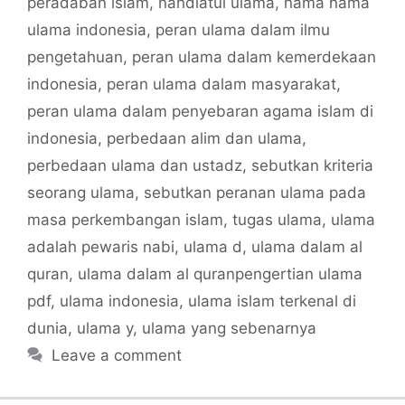
peradaban islam
,
nahdlatul ulama
,
nama nama
ulama indonesia
,
peran ulama dalam ilmu
pengetahuan
,
peran ulama dalam kemerdekaan
indonesia
,
peran ulama dalam masyarakat
,
peran ulama dalam penyebaran agama islam di
indonesia
,
perbedaan alim dan ulama
,
perbedaan ulama dan ustadz
,
sebutkan kriteria
seorang ulama
,
sebutkan peranan ulama pada
masa perkembangan islam
,
tugas ulama
,
ulama
adalah pewaris nabi
,
ulama d
,
ulama dalam al
quran
,
ulama dalam al quranpengertian ulama
pdf
,
ulama indonesia
,
ulama islam terkenal di
dunia
,
ulama y
,
ulama yang sebenarnya
Leave a comment