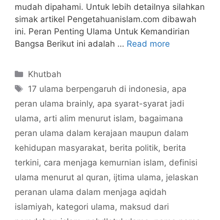
mudah dipahami. Untuk lebih detailnya silahkan
simak artikel Pengetahuanislam.com dibawah
ini. Peran Penting Ulama Untuk Kemandirian
Bangsa Berikut ini adalah …
Read more
Categories
Khutbah
Tags
17 ulama berpengaruh di indonesia
,
apa
peran ulama brainly
,
apa syarat-syarat jadi
ulama
,
arti alim menurut islam
,
bagaimana
peran ulama dalam kerajaan maupun dalam
kehidupan masyarakat
,
berita politik
,
berita
terkini
,
cara menjaga kemurnian islam
,
definisi
ulama menurut al quran
,
ijtima ulama
,
jelaskan
peranan ulama dalam menjaga aqidah
islamiyah
,
kategori ulama
,
maksud dari