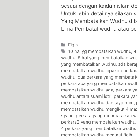
sesuai dengan kaidah islam 
Untuk lebih detailnya silakan
Yang Membatalkan Wudhu dib
Lima Pembatal wudhu atau p
Categories
Fiqih
Tags
10 hal yg membatalkan wudhu
,
4
wudhu
,
6 hal yang membatalkan wu
yang membatalkan wudhu
,
ada bera
membatalkan wudhu
,
apakah perka
wudhu
,
dua perkara yang membatal
perkara apa yang membatalkan wud
membatalkan wudhu ada
,
perkara y
wudhu antara suami istri
,
perkara y
membatalkan wudhu dan tayamum
,
membatalkan wudhu mengikut 4 ma
syafie
,
perkara yang membatalkan wu
perkara2 yang membatalkan wudhu
4 perkara yang membatalkan wudhu
membatalkan wudhu menurut fiqih