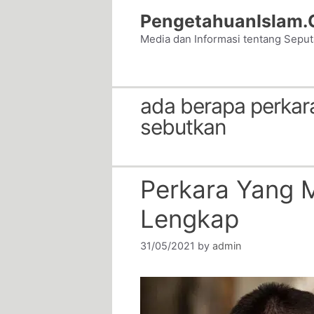
Skip
PengetahuanIslam
to
Media dan Informasi tentang Sepu
content
ada berapa perka
sebutkan
Perkara Yang
Lengkap
31/05/2021
by
admin