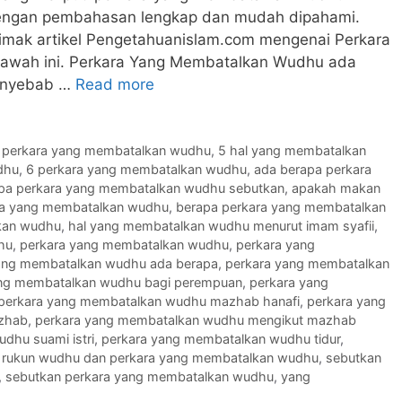
dengan pembahasan lengkap dan mudah dipahami.
 simak artikel Pengetahuanislam.com mengenai Perkara
awah ini. Perkara Yang Membatalkan Wudhu ada
enyebab …
Read more
 perkara yang membatalkan wudhu
,
5 hal yang membatalkan
dhu
,
6 perkara yang membatalkan wudhu
,
ada berapa perkara
pa perkara yang membatalkan wudhu sebutkan
,
apakah makan
ra yang membatalkan wudhu
,
berapa perkara yang membatalkan
kan wudhu
,
hal yang membatalkan wudhu menurut imam syafii
,
hu
,
perkara yang membatalkan wudhu
,
perkara yang
ang membatalkan wudhu ada berapa
,
perkara yang membatalkan
ang membatalkan wudhu bagi perempuan
,
perkara yang
perkara yang membatalkan wudhu mazhab hanafi
,
perkara yang
zhab
,
perkara yang membatalkan wudhu mengikut mazhab
dhu suami istri
,
perkara yang membatalkan wudhu tidur
,
,
rukun wudhu dan perkara yang membatalkan wudhu
,
sebutkan
,
sebutkan perkara yang membatalkan wudhu
,
yang