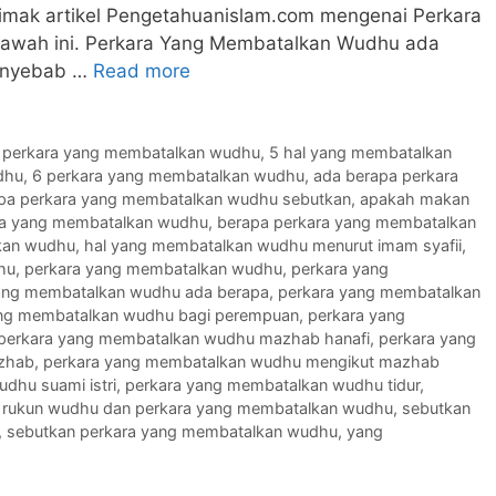
 simak artikel Pengetahuanislam.com mengenai Perkara
awah ini. Perkara Yang Membatalkan Wudhu ada
enyebab …
Read more
 perkara yang membatalkan wudhu
,
5 hal yang membatalkan
dhu
,
6 perkara yang membatalkan wudhu
,
ada berapa perkara
pa perkara yang membatalkan wudhu sebutkan
,
apakah makan
ra yang membatalkan wudhu
,
berapa perkara yang membatalkan
kan wudhu
,
hal yang membatalkan wudhu menurut imam syafii
,
hu
,
perkara yang membatalkan wudhu
,
perkara yang
ang membatalkan wudhu ada berapa
,
perkara yang membatalkan
ang membatalkan wudhu bagi perempuan
,
perkara yang
perkara yang membatalkan wudhu mazhab hanafi
,
perkara yang
zhab
,
perkara yang membatalkan wudhu mengikut mazhab
dhu suami istri
,
perkara yang membatalkan wudhu tidur
,
,
rukun wudhu dan perkara yang membatalkan wudhu
,
sebutkan
,
sebutkan perkara yang membatalkan wudhu
,
yang