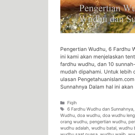
Pengertian Wudhu, 6 Fardhu 
ini kami akan menjelaskan ten
fardhu wudhu, dan 10 sunna
mudah dipahami. Untuk lebih d
ulasan Pengetahuanislam.com
Sunnahnya Dalam hal ini ak
Categories
Fiqih
Tags
6 Fardhu Wudhu dan Sunnahnya
Wudhu
,
doa wudhu
,
doa wudhu len
orang wudhu
,
pengertian wudhu
,
pe
wudhu adalah
,
wudhu batal
,
wudhu b
wudhu saat puasa
,
wudhu wajib
,
wu