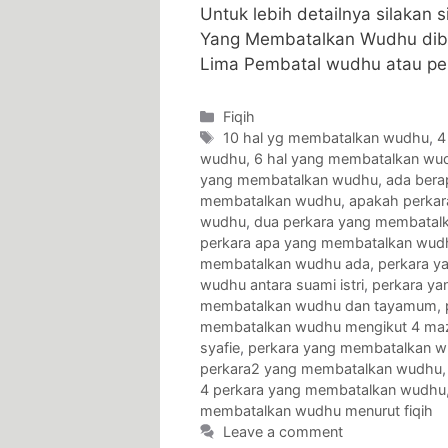
Untuk lebih detailnya silakan
Yang Membatalkan Wudhu dib
Lima Pembatal wudhu atau p
Categories
Fiqih
Tags
10 hal yg membatalkan wudhu
,
4
wudhu
,
6 hal yang membatalkan wu
yang membatalkan wudhu
,
ada bera
membatalkan wudhu
,
apakah perka
wudhu
,
dua perkara yang membatal
perkara apa yang membatalkan wud
membatalkan wudhu ada
,
perkara y
wudhu antara suami istri
,
perkara y
membatalkan wudhu dan tayamum
,
membatalkan wudhu mengikut 4 ma
syafie
,
perkara yang membatalkan wu
perkara2 yang membatalkan wudhu
4 perkara yang membatalkan wudhu
membatalkan wudhu menurut fiqih
Leave a comment