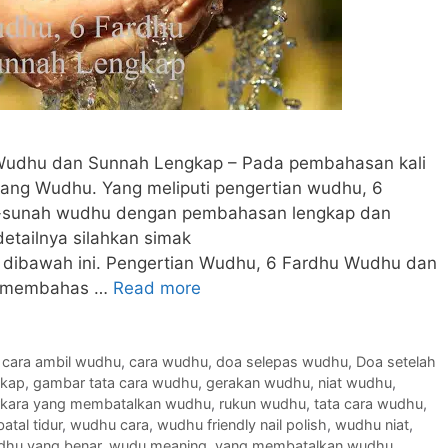
Wudhu dan Sunnah Lengkap – Pada pembahasan kali
tang Wudhu. Yang meliputi pengertian wudhu, 6
h-sunah wudhu dengan pembahasan lengkap dan
etailnya silahkan simak
 dibawah ini. Pengertian Wudhu, 6 Fardhu Wudhu dan
an membahas …
Read more
,
cara ambil wudhu
,
cara wudhu
,
doa selepas wudhu
,
Doa setelah
gkap
,
gambar tata cara wudhu
,
gerakan wudhu
,
niat wudhu
,
rkara yang membatalkan wudhu
,
rukun wudhu
,
tata cara wudhu
,
atal tidur
,
wudhu cara
,
wudhu friendly nail polish
,
wudhu niat
,
dhu yang benar
,
wudu meaning
,
yang membatalkan wudhu