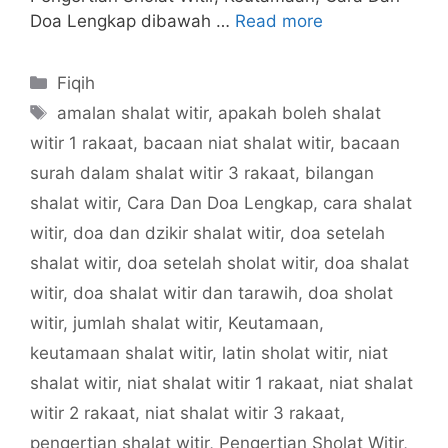
Doa Lengkap dibawah …
Read more
Categories
Fiqih
Tags
amalan shalat witir
,
apakah boleh shalat
witir 1 rakaat
,
bacaan niat shalat witir
,
bacaan
surah dalam shalat witir 3 rakaat
,
bilangan
shalat witir
,
Cara Dan Doa Lengkap
,
cara shalat
witir
,
doa dan dzikir shalat witir
,
doa setelah
shalat witir
,
doa setelah sholat witir
,
doa shalat
witir
,
doa shalat witir dan tarawih
,
doa sholat
witir
,
jumlah shalat witir
,
Keutamaan
,
keutamaan shalat witir
,
latin sholat witir
,
niat
shalat witir
,
niat shalat witir 1 rakaat
,
niat shalat
witir 2 rakaat
,
niat shalat witir 3 rakaat
,
pengertian shalat witir
,
Pengertian Sholat Witir
,