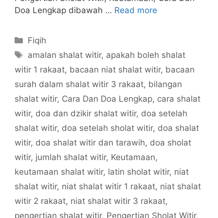
Doa Lengkap dibawah …
Read more
Categories
Fiqih
Tags
amalan shalat witir
,
apakah boleh shalat
witir 1 rakaat
,
bacaan niat shalat witir
,
bacaan
surah dalam shalat witir 3 rakaat
,
bilangan
shalat witir
,
Cara Dan Doa Lengkap
,
cara shalat
witir
,
doa dan dzikir shalat witir
,
doa setelah
shalat witir
,
doa setelah sholat witir
,
doa shalat
witir
,
doa shalat witir dan tarawih
,
doa sholat
witir
,
jumlah shalat witir
,
Keutamaan
,
keutamaan shalat witir
,
latin sholat witir
,
niat
shalat witir
,
niat shalat witir 1 rakaat
,
niat shalat
witir 2 rakaat
,
niat shalat witir 3 rakaat
,
pengertian shalat witir
,
Pengertian Sholat Witir
,