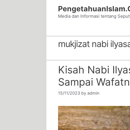
Skip
PengetahuanIslam
to
Media dan Informasi tentang Sepu
content
mukjizat nabi ilyas
Kisah Nabi Ily
Sampai Wafatn
15/11/2023
by
admin