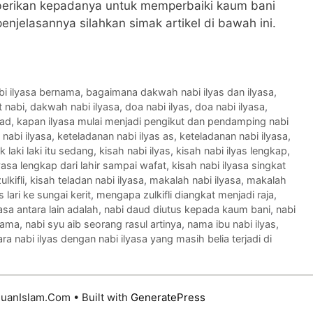
rikan kepadanya untuk memperbaiki kaum bani
 penjelasannya silahkan simak artikel di bawah ini.
bi ilyasa bernama
,
bagaimana dakwah nabi ilyas dan ilyasa
,
t nabi
,
dakwah nabi ilyasa
,
doa nabi ilyas
,
doa nabi ilyasa
,
mad
,
kapan ilyasa mulai menjadi pengikut dan pendamping nabi
 nabi ilyasa
,
keteladanan nabi ilyas as
,
keteladanan nabi ilyasa
,
 laki laki itu sedang
,
kisah nabi ilyas
,
kisah nabi ilyas lengkap
,
lyasa lengkap dari lahir sampai wafat
,
kisah nabi ilyasa singkat
lkifli
,
kisah teladan nabi ilyasa
,
makalah nabi ilyasa
,
makalah
 lari ke sungai kerit
,
mengapa zulkifli diangkat menjadi raja
,
asa antara lain adalah
,
nabi daud diutus kepada kaum bani
,
nabi
nama
,
nabi syu aib seorang rasul artinya
,
nama ibu nabi ilyas
,
a nabi ilyas dengan nabi ilyasa yang masih belia terjadi di
huanIslam.Com
• Built with
GeneratePress