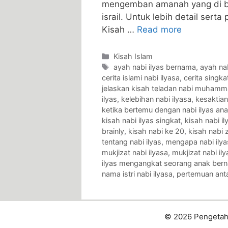
mengemban amanah yang di be
israil. Untuk lebih detail serta
Kisah …
Read more
Categories
Kisah Islam
Tags
ayah nabi ilyas bernama
,
ayah na
cerita islami nabi ilyasa
,
cerita singka
jelaskan kisah teladan nabi muham
ilyas
,
kelebihan nabi ilyasa
,
kesaktian
ketika bertemu dengan nabi ilyas anak
kisah nabi ilyas singkat
,
kisah nabi i
brainly
,
kisah nabi ke 20
,
kisah nabi zu
tentang nabi ilyas
,
mengapa nabi ilyas
mukjizat nabi ilyasa
,
mukjizat nabi ily
ilyas mengangkat seorang anak ber
nama istri nabi ilyasa
,
pertemuan antar
© 2026 Pengeta