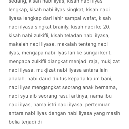
sedang
,
kisah nabi ilyas
,
kisah nabi ilyas
lengkap
,
kisah nabi ilyas singkat
,
kisah nabi
ilyasa lengkap dari lahir sampai wafat
,
kisah
nabi ilyasa singkat brainly
,
kisah nabi ke 20
,
kisah nabi zulkifli
,
kisah teladan nabi ilyasa
,
makalah nabi ilyasa
,
makalah tentang nabi
ilyas
,
mengapa nabi ilyas lari ke sungai kerit
,
mengapa zulkifli diangkat menjadi raja
,
mukjizat
nabi ilyasa
,
mukjizat nabi ilyasa antara lain
adalah
,
nabi daud diutus kepada kaum bani
,
nabi ilyas mengangkat seorang anak bernama
,
nabi syu aib seorang rasul artinya
,
nama ibu
nabi ilyas
,
nama istri nabi ilyasa
,
pertemuan
antara nabi ilyas dengan nabi ilyasa yang masih
belia terjadi di