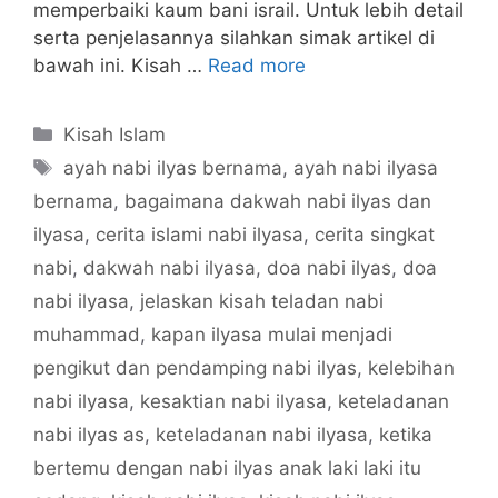
memperbaiki kaum bani israil. Untuk lebih detail
serta penjelasannya silahkan simak artikel di
bawah ini. Kisah …
Read more
Categories
Kisah Islam
Tags
ayah nabi ilyas bernama
,
ayah nabi ilyasa
bernama
,
bagaimana dakwah nabi ilyas dan
ilyasa
,
cerita islami nabi ilyasa
,
cerita singkat
nabi
,
dakwah nabi ilyasa
,
doa nabi ilyas
,
doa
nabi ilyasa
,
jelaskan kisah teladan nabi
muhammad
,
kapan ilyasa mulai menjadi
pengikut dan pendamping nabi ilyas
,
kelebihan
nabi ilyasa
,
kesaktian nabi ilyasa
,
keteladanan
nabi ilyas as
,
keteladanan nabi ilyasa
,
ketika
bertemu dengan nabi ilyas anak laki laki itu