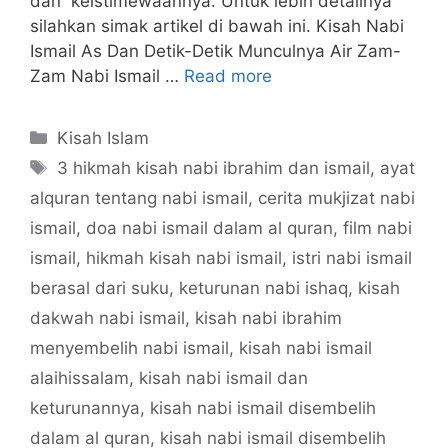
dan keistimewaannya. Untuk lebih detailnya
silahkan simak artikel di bawah ini. Kisah Nabi
Ismail As Dan Detik-Detik Munculnya Air Zam-
Zam Nabi Ismail …
Read more
Categories
Kisah Islam
Tags
3 hikmah kisah nabi ibrahim dan ismail
,
ayat
alquran tentang nabi ismail
,
cerita mukjizat nabi
ismail
,
doa nabi ismail dalam al quran
,
film nabi
ismail
,
hikmah kisah nabi ismail
,
istri nabi ismail
berasal dari suku
,
keturunan nabi ishaq
,
kisah
dakwah nabi ismail
,
kisah nabi ibrahim
menyembelih nabi ismail
,
kisah nabi ismail
alaihissalam
,
kisah nabi ismail dan
keturunannya
,
kisah nabi ismail disembelih
dalam al quran
,
kisah nabi ismail disembelih