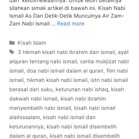
dan keistimewaannya. Untuk lebih detailnya
silahkan simak artikel di bawah ini. Kisah Nabi
Ismail As Dan Detik-Detik Munculnya Air Zam-
Zam Nabi Ismail …
Read more
Categories
Kisah Islam
Tags
3 hikmah kisah nabi ibrahim dan ismail
,
ayat
alquran tentang nabi ismail
,
cerita mukjizat nabi
ismail
,
doa nabi ismail dalam al quran
,
film nabi
ismail
,
hikmah kisah nabi ismail
,
istri nabi ismail
berasal dari suku
,
keturunan nabi ishaq
,
kisah
dakwah nabi ismail
,
kisah nabi ibrahim
menyembelih nabi ismail
,
kisah nabi ismail
alaihissalam
,
kisah nabi ismail dan
keturunannya
,
kisah nabi ismail disembelih
dalam al quran
,
kisah nabi ismail disembelih