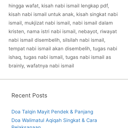
hingga wafat
,
kisah nabi ismail lengkap pdf
,
kisah nabi ismail untuk anak
,
kisah singkat nabi
ismail
,
mukjizat nabi ismail
,
nabi ismail dalam
kristen
,
nama istri nabi ismail
,
nebayot
,
riwayat
nabi ismail disembelih
,
silsilah nabi ismail
,
tempat nabi ismail akan disembelih
,
tugas nabi
ishaq
,
tugas nabi ismail
,
tugas nabi ismail as
brainly
,
wafatnya nabi ismail
Recent Posts
Doa Talqin Mayit Pendek & Panjang
Doa Walimatul Aqiqah Singkat & Cara
Pelaksanaan