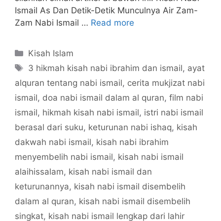
Ismail As Dan Detik-Detik Munculnya Air Zam-
Zam Nabi Ismail …
Read more
Categories
Kisah Islam
Tags
3 hikmah kisah nabi ibrahim dan ismail
,
ayat
alquran tentang nabi ismail
,
cerita mukjizat nabi
ismail
,
doa nabi ismail dalam al quran
,
film nabi
ismail
,
hikmah kisah nabi ismail
,
istri nabi ismail
berasal dari suku
,
keturunan nabi ishaq
,
kisah
dakwah nabi ismail
,
kisah nabi ibrahim
menyembelih nabi ismail
,
kisah nabi ismail
alaihissalam
,
kisah nabi ismail dan
keturunannya
,
kisah nabi ismail disembelih
dalam al quran
,
kisah nabi ismail disembelih
singkat
,
kisah nabi ismail lengkap dari lahir