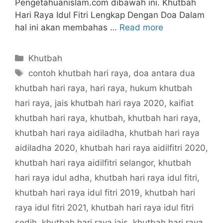
Pengetahuanislam.com dibawah ini. Khutbah
Hari Raya Idul Fitri Lengkap Dengan Doa Dalam
hal ini akan membahas …
Read more
Categories
Khutbah
Tags
contoh khutbah hari raya
,
doa antara dua
khutbah hari raya
,
hari raya
,
hukum khutbah
hari raya
,
jais khutbah hari raya 2020
,
kaifiat
khutbah hari raya
,
khutbah
,
khutbah hari raya
,
khutbah hari raya aidiladha
,
khutbah hari raya
aidiladha 2020
,
khutbah hari raya aidilfitri 2020
,
khutbah hari raya aidilfitri selangor
,
khutbah
hari raya idul adha
,
khutbah hari raya idul fitri
,
khutbah hari raya idul fitri 2019
,
khutbah hari
raya idul fitri 2021
,
khutbah hari raya idul fitri
sedih
,
khutbah hari raya jais
,
khutbah hari raya