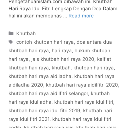
Pengetahuanislam.com dibawah ini. Khutbah
Hari Raya Idul Fitri Lengkap Dengan Doa Dalam
hal ini akan membahas …
Read more
Categories
Khutbah
Tags
contoh khutbah hari raya
,
doa antara dua
khutbah hari raya
,
hari raya
,
hukum khutbah
hari raya
,
jais khutbah hari raya 2020
,
kaifiat
khutbah hari raya
,
khutbah
,
khutbah hari raya
,
khutbah hari raya aidiladha
,
khutbah hari raya
aidiladha 2020
,
khutbah hari raya aidilfitri 2020
,
khutbah hari raya aidilfitri selangor
,
khutbah
hari raya idul adha
,
khutbah hari raya idul fitri
,
khutbah hari raya idul fitri 2019
,
khutbah hari
raya idul fitri 2021
,
khutbah hari raya idul fitri
sedih
,
khutbah hari raya jais
,
khutbah hari raya