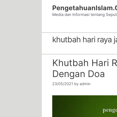
Skip
PengetahuanIslam
to
Media dan Informasi tentang Sepu
content
khutbah hari raya j
Khutbah Hari R
Dengan Doa
23/05/2021
by
admin