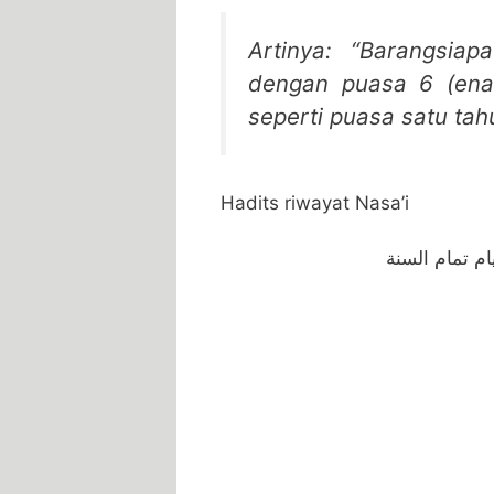
Artinya: “Barangsia
dengan puasa 6 (ena
seperti puasa satu tah
Hadits riwayat Nasa’i
م تمام السنة