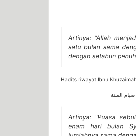
Artinya: “Allah menja
satu bulan sama den
dengan setahun penuh
Hadits riwayat Ibnu Khuzaima
صيام السنة
Artinya: “Puasa sebu
enam hari bulan S
jumlahnya sama denga