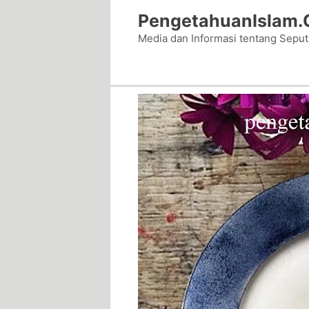
Skip
PengetahuanIslam
to
Media dan Informasi tentang Sepu
content