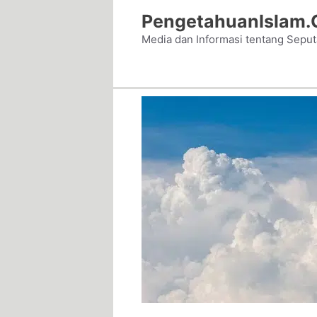
Skip
PengetahuanIslam
to
Media dan Informasi tentang Sepu
content