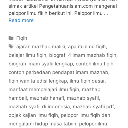
simak artikel Pengetahuanislam.com mengenai
pelopor ilmu fikih berikut ini. Pelopor Ilmu …
Read more
Categories
Fiqih
Tags
ajaran mazhab maliki
,
apa itu ilmu fiqih
,
belajar ilmu fiqih
,
biografi 4 imam mazhab fiqih
,
biografi imam syafii lengkap
,
contoh ilmu fiqih
,
contoh perbedaan pendapat imam mazhab
,
fiqih wanita edisi lengkap
,
ilmu fiqih dasar
,
manfaat mempelajari ilmu fiqih
,
mazhab
hambali
,
mazhab hanafi
,
mazhab syafii
,
mazhab syafii di indonesia
,
mazhab syafii pdf
,
objek kajian ilmu fiqih
,
pelopor ilmu fiqih dan
mengalami hidup masa tabiin
,
pelopor ilmu