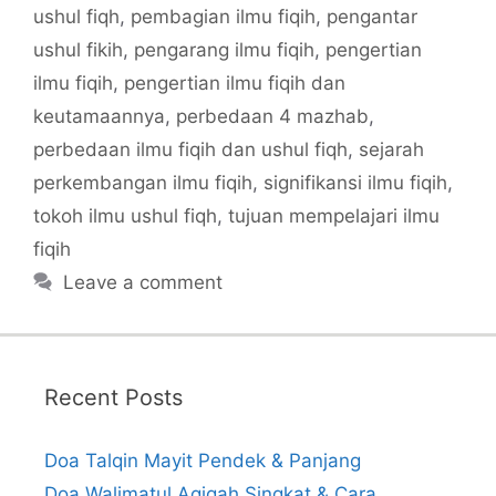
ushul fiqh
,
pembagian ilmu fiqih
,
pengantar
ushul fikih
,
pengarang ilmu fiqih
,
pengertian
ilmu fiqih
,
pengertian ilmu fiqih dan
keutamaannya
,
perbedaan 4 mazhab
,
perbedaan ilmu fiqih dan ushul fiqh
,
sejarah
perkembangan ilmu fiqih
,
signifikansi ilmu fiqih
,
tokoh ilmu ushul fiqh
,
tujuan mempelajari ilmu
fiqih
Leave a comment
Recent Posts
Doa Talqin Mayit Pendek & Panjang
Doa Walimatul Aqiqah Singkat & Cara