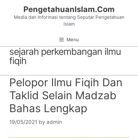
Skip
PengetahuanIslam.Com
to
Media dan Informasi tentang Seputar Pengetahuan
content
Islam
Menu
sejarah perkembangan ilmu
fiqih
Pelopor Ilmu Fiqih Dan
Taklid Selain Madzab
Bahas Lengkap
19/05/2021
by
admin