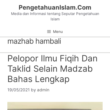
Skip
PengetahuanIslam.Com
to
Media dan Informasi tentang Seputar Pengetahuan
content
Islam
Menu
mazhab hambali
Pelopor Ilmu Fiqih Dan
Taklid Selain Madzab
Bahas Lengkap
19/05/2021
by
admin