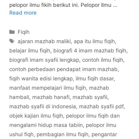
pelopor ilmu fikih berikut ini. Pelopor Ilmu …
Read more
Categories
Fiqih
Tags
ajaran mazhab maliki
,
apa itu ilmu fiqih
,
belajar ilmu fiqih
,
biografi 4 imam mazhab fiqih
,
biografi imam syafii lengkap
,
contoh ilmu fiqih
,
contoh perbedaan pendapat imam mazhab
,
fiqih wanita edisi lengkap
,
ilmu fiqih dasar
,
manfaat mempelajari ilmu fiqih
,
mazhab
hambali
,
mazhab hanafi
,
mazhab syafii
,
mazhab syafii di indonesia
,
mazhab syafii pdf
,
objek kajian ilmu fiqih
,
pelopor ilmu fiqih dan
mengalami hidup masa tabiin
,
pelopor ilmu
ushul fiqh
,
pembagian ilmu fiqih
,
pengantar