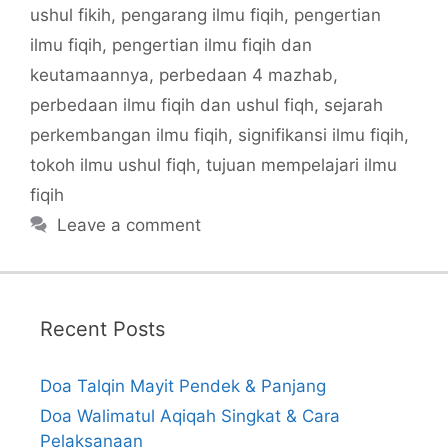
ushul fikih
,
pengarang ilmu fiqih
,
pengertian
ilmu fiqih
,
pengertian ilmu fiqih dan
keutamaannya
,
perbedaan 4 mazhab
,
perbedaan ilmu fiqih dan ushul fiqh
,
sejarah
perkembangan ilmu fiqih
,
signifikansi ilmu fiqih
,
tokoh ilmu ushul fiqh
,
tujuan mempelajari ilmu
fiqih
Leave a comment
Recent Posts
Doa Talqin Mayit Pendek & Panjang
Doa Walimatul Aqiqah Singkat & Cara
Pelaksanaan