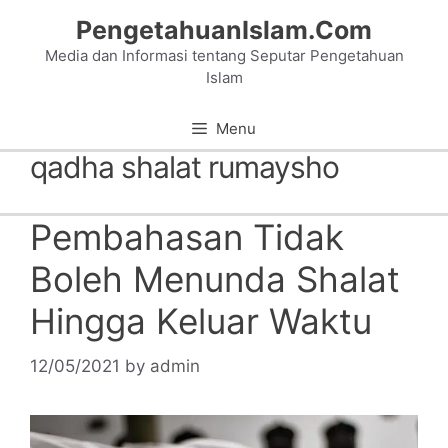
Skip
PengetahuanIslam.Com
to
Media dan Informasi tentang Seputar Pengetahuan
content
Islam
Menu
qadha shalat rumaysho
Pembahasan Tidak
Boleh Menunda Shalat
Hingga Keluar Waktu
12/05/2021
by
admin