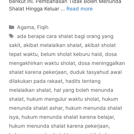
berikut ini. Pembahasan Tidak Boleh Menunda
Shalat Hingga Keluar …
Read more
Categories
Agama
,
Fiqih
Tags
ada berapa cara shalat bagi orang yang
sakit
,
akibat melalaikan shalat
,
akibat sholat
tepat waktu
,
belum sholat keburu haid
,
dosa
mengakhirkan waktu sholat
,
dosa meninggalkan
shalat karena pekerjaan
,
duduk tasyahud awal
dilakukan pada rakaat
,
hadits tentang
melalaikan shalat
,
hal yang boleh menunda
shalat
,
hukum mengulur waktu sholat
,
hukum
menunda shalat ashar
,
hukum menunda shalat
isya
,
hukum menunda shalat karena belajar
,
hukum menunda shalat karena pekerjaan
,