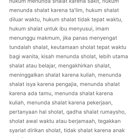
hukum menunda shalat karena sakit
,
hukum
menunda shalat karena ta'lim
,
hukum shalat
diluar waktu
,
hukum shalat tidak tepat waktu
,
hukum shalat untuk ibu menyusui
,
imam
menunggu makmum
,
jika panas menyengat
tundalah shalat
,
keutamaan sholat tepat waktu
bagi wanita
,
kisah menunda sholat
,
lebih utama
shalat atau belajar
,
mengakhirkan shalat
,
meninggalkan shalat karena kuliah
,
menunda
shalat isya karena pengajia
,
menunda shalat
karena ada tamu
,
menunda shalat karena
kuliah
,
menunda shalat karena pekerjaan
,
pertanyaan hal sholat
,
qadha shalat rumaysho
,
sholat awal waktu atau berjamaah
,
tegakkan
syariat dirikan sholat
,
tidak shalat karena anak