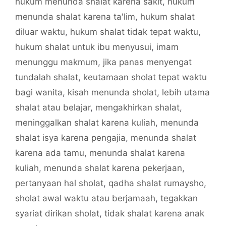
hukum menunda shalat karena sakit
,
hukum
menunda shalat karena ta'lim
,
hukum shalat
diluar waktu
,
hukum shalat tidak tepat waktu
,
hukum shalat untuk ibu menyusui
,
imam
menunggu makmum
,
jika panas menyengat
tundalah shalat
,
keutamaan sholat tepat waktu
bagi wanita
,
kisah menunda sholat
,
lebih utama
shalat atau belajar
,
mengakhirkan shalat
,
meninggalkan shalat karena kuliah
,
menunda
shalat isya karena pengajia
,
menunda shalat
karena ada tamu
,
menunda shalat karena
kuliah
,
menunda shalat karena pekerjaan
,
pertanyaan hal sholat
,
qadha shalat rumaysho
,
sholat awal waktu atau berjamaah
,
tegakkan
syariat dirikan sholat
,
tidak shalat karena anak