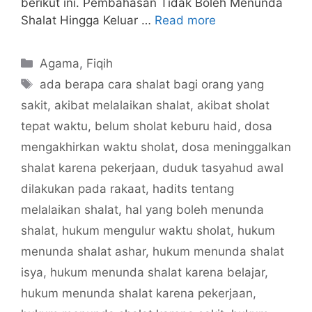
berikut ini. Pembahasan Tidak Boleh Menunda
Shalat Hingga Keluar …
Read more
Categories
Agama
,
Fiqih
Tags
ada berapa cara shalat bagi orang yang
sakit
,
akibat melalaikan shalat
,
akibat sholat
tepat waktu
,
belum sholat keburu haid
,
dosa
mengakhirkan waktu sholat
,
dosa meninggalkan
shalat karena pekerjaan
,
duduk tasyahud awal
dilakukan pada rakaat
,
hadits tentang
melalaikan shalat
,
hal yang boleh menunda
shalat
,
hukum mengulur waktu sholat
,
hukum
menunda shalat ashar
,
hukum menunda shalat
isya
,
hukum menunda shalat karena belajar
,
hukum menunda shalat karena pekerjaan
,