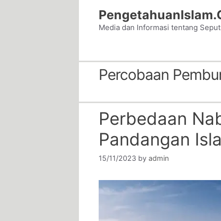
Skip
PengetahuanIslam
to
Media dan Informasi tentang Sepu
content
Percobaan Pembu
Perbedaan Nab
Pandangan Isl
15/11/2023
by
admin