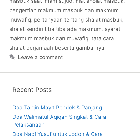
masbuk saat imam sujud
,
niat sholat masbuk
,
pengertian makmum masbuk dan makmum
muwafiq
,
pertanyaan tentang shalat masbuk
,
shalat sendiri tiba tiba ada makmum
,
syarat
makmum masbuk dan muwafiq
,
tata cara
shalat berjamaah beserta gambarnya
Leave a comment
Recent Posts
Doa Talqin Mayit Pendek & Panjang
Doa Walimatul Aqiqah Singkat & Cara
Pelaksanaan
Doa Nabi Yusuf untuk Jodoh & Cara