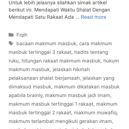
Untuk lebih jelasnya silahkan simak artikel
berikut ini. Mendapati Waktu Shalat Dengan
Mendapati Satu Rakaat Ada …
Read more
Categories
Fiqih
Tags
bacaan makmum masbuk
,
cara makmum
masbuk tertinggal 3 rakaat
,
hadits tentang
ruku
,
hitungan rakaat makmum masbuk
,
hukum
makmum masbuk
,
jelaskan hikmah
pelaksanaan shalat berjamaah
,
jelaskan yang
dimaksud masbuk
,
makmum dikatakan masbuk
apabila brainly
,
makmum masbuk jadi imam
,
makmum masbuk tertinggal 1 rakaat
,
makmum
masbuk tertinggal 2 rakaat
,
makmum muwafiq
,
makmum terlambat mengikuti gerakan imam
,