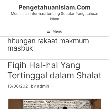
Skip
PengetahuanIslam.Com
to
Media dan Informasi tentang Seputar Pengetahuan
content
Islam
Menu
hitungan rakaat makmum
masbuk
Fiqih Hal-hal Yang
Tertinggal dalam Shalat
13/06/2021
by
admin