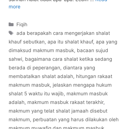
more
Categories
Fiqih
Tags
ada berapakah cara mengerjakan shalat
khauf sebutkan
,
apa itu shalat khauf
,
apa yang
dimaksud makmum masbuk
,
bacaan sujud
sahwi
,
bagaimana cara shalat ketika sedang
berada di peperangan
,
diantara yang
membatalkan shalat adalah
,
hitungan rakaat
makmum masbuk
,
jelaskan mengapa hukum
shalat 5 waktu itu wajib
,
makmum masbuk
adalah
,
makmum masbuk rakaat terakhir
,
makmum yang telat shalat jamaah disebut
makmum
,
perbuatan yang harus dilakukan oleh
makmum muwafiq dan makmum masbuk