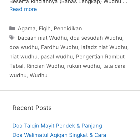
Beserta Rinciannya (Bahas Lengkap) Wudhu …
Read more
Categories
Agama
,
Fiqih
,
Pendidikan
Tags
bacaan niat Wudhu
,
doa sesudah Wudhu
,
doa wudhu
,
Fardhu Wudhu
,
lafadz niat Wudhu
,
niat wudhu
,
pasal wudhu
,
Pengertian Rambut
Tebal
,
Rincian Wudhu
,
rukun wudhu
,
tata cara
wudhu
,
Wudhu
Recent Posts
Doa Talqin Mayit Pendek & Panjang
Doa Walimatul Aqiqah Singkat & Cara