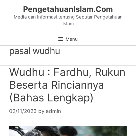
Skip
PengetahuanIslam.Com
to
Media dan Informasi tentang Seputar Pengetahuan
content
Islam
Menu
pasal wudhu
Wudhu : Fardhu, Rukun
Beserta Rinciannya
(Bahas Lengkap)
02/11/2023
by
admin