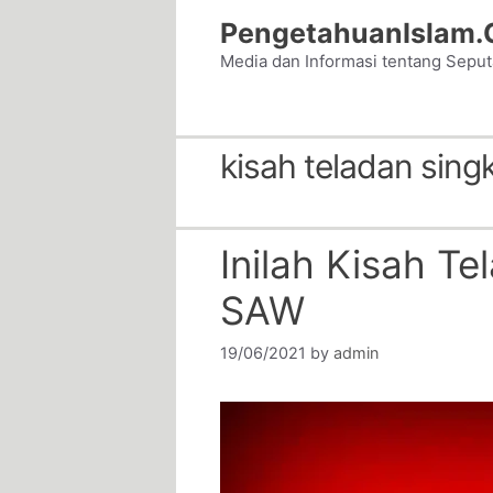
Skip
PengetahuanIslam
to
Media dan Informasi tentang Sepu
content
kisah teladan sing
Inilah Kisah 
SAW
19/06/2021
by
admin