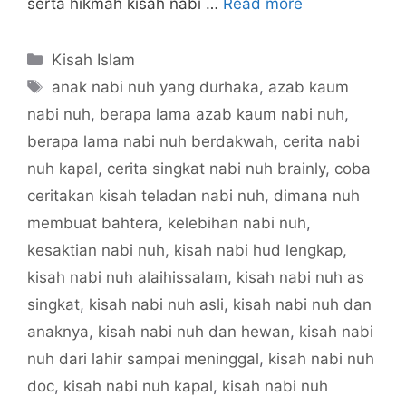
serta hikmah kisah nabi …
Read more
Categories
Kisah Islam
Tags
anak nabi nuh yang durhaka
,
azab kaum
nabi nuh
,
berapa lama azab kaum nabi nuh
,
berapa lama nabi nuh berdakwah
,
cerita nabi
nuh kapal
,
cerita singkat nabi nuh brainly
,
coba
ceritakan kisah teladan nabi nuh
,
dimana nuh
membuat bahtera
,
kelebihan nabi nuh
,
kesaktian nabi nuh
,
kisah nabi hud lengkap
,
kisah nabi nuh alaihissalam
,
kisah nabi nuh as
singkat
,
kisah nabi nuh asli
,
kisah nabi nuh dan
anaknya
,
kisah nabi nuh dan hewan
,
kisah nabi
nuh dari lahir sampai meninggal
,
kisah nabi nuh
doc
,
kisah nabi nuh kapal
,
kisah nabi nuh