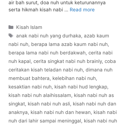
air bah surut, doa nuh untuk keturunannya
serta hikmah kisah nabi …
Read more
Categories
Kisah Islam
Tags
anak nabi nuh yang durhaka
,
azab kaum
nabi nuh
,
berapa lama azab kaum nabi nuh
,
berapa lama nabi nuh berdakwah
,
cerita nabi
nuh kapal
,
cerita singkat nabi nuh brainly
,
coba
ceritakan kisah teladan nabi nuh
,
dimana nuh
membuat bahtera
,
kelebihan nabi nuh
,
kesaktian nabi nuh
,
kisah nabi hud lengkap
,
kisah nabi nuh alaihissalam
,
kisah nabi nuh as
singkat
,
kisah nabi nuh asli
,
kisah nabi nuh dan
anaknya
,
kisah nabi nuh dan hewan
,
kisah nabi
nuh dari lahir sampai meninggal
,
kisah nabi nuh