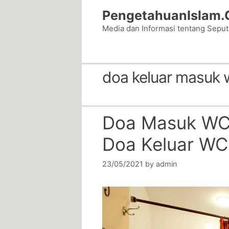
Skip
PengetahuanIslam
to
Media dan Informasi tentang Sepu
content
doa keluar masuk 
Doa Masuk WC
Doa Keluar WC
23/05/2021
by
admin