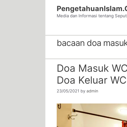
Skip
PengetahuanIslam
to
Media dan Informasi tentang Sepu
content
bacaan doa masu
Doa Masuk WC
Doa Keluar WC
23/05/2021
by
admin