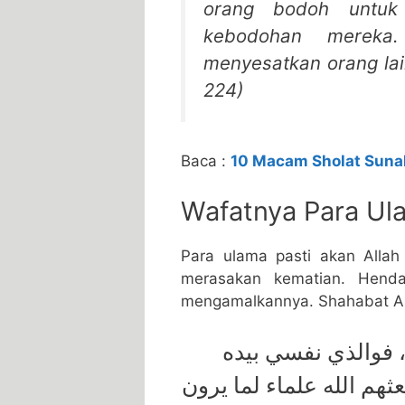
orang bodoh untuk
kebodohan mereka
menyesatkan orang lai
224)
Baca :
10 Macam Sholat Sunah
Wafatnya Para Ul
Para ulama pasti akan Allah
merasakan kematian. Henda
mengamalkannya. Shahabat Abd
، ﻓﻮﺍﻟﺬﻱ ﻧﻔﺴﻲ ﺑﻴﺪﻩ
ﻌﺜﻬﻢ ﺍﻟﻠﻪ ﻋﻠﻤﺎﺀ ﻟﻤﺎ ﻳﺮﻭﻥ