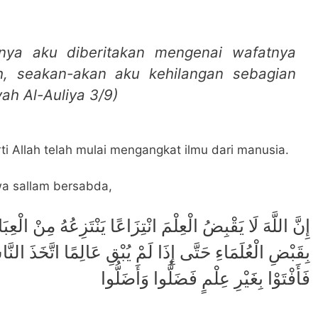
hnya aku diberitakan mengenai wafatnya
h, seakan-akan aku kehilangan sebagian
yah Al-Auliya 3/9)
i Allah telah mulai mengangkat ilmu dari manusia.
 wa sallam bersabda,
إِنَّ اللَّهَ لَا يَقْبِضُ الْعِلْمَ انْتِزَاعًا يَنْتَزِعُهُ مِنْ الْعِب
بِقَبْضِ الْعُلَمَاءِ حَتَّى إِذَا لَمْ يُبْقِ عَالِمًا اتَّخَذَ الن
فَأَفْتَوْا بِغَيْرِ عِلْمٍ فَضَلُّوا وَأَضَلُّوا