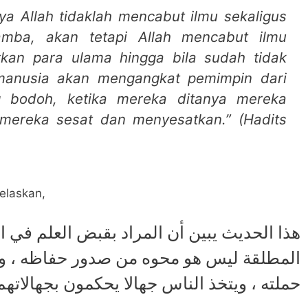
ya Allah tidaklah mencabut ilmu sekaligus
mba, akan tetapi Allah mencabut ilmu
kan para ulama hingga bila sudah tidak
manusia akan mengangkat pemimpin dari
g bodoh, ketika mereka ditanya mereka
 mereka sesat dan menyesatkan.” (Hadits
elaskan,
‏ﻫﺬﺍ ﺍﻟﺤﺪﻳﺚ ﻳﺒﻴﻦ ﺃﻥ ﺍﻟﻤﺮﺍﺩ ﺑﻘﺒﺾ ﺍﻟﻌﻠﻢ ﻓﻲ 
ﺍﻟﻤﻄﻠﻘﺔ ﻟﻴﺲ ﻫﻮ ﻣﺤﻮﻩ ﻣﻦ ﺻﺪﻭﺭ ﺣﻔﺎﻇﻪ ، ﻭﻟ
ﺣﻤﻠﺘﻪ ، ﻭﻳﺘﺨﺬ ﺍﻟﻨﺎﺱ ﺟﻬﺎﻻ ﻳﺤﻜﻤﻮﻥ ﺑﺠﻬﺎﻻﺗﻬ