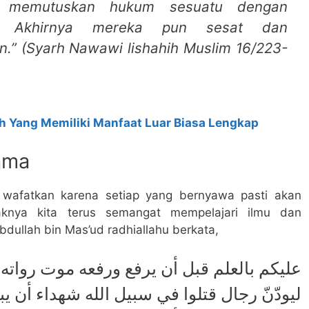
 memutuskan hukum sesuatu dengan
. Akhirnya mereka pun sesat dan
n.” (Syarh Nawawi lishahih Muslim 16/223-
 Yang Memiliki Manfaat Luar Biasa Lengkap
ama
 wafatkan karena setiap yang bernyawa pasti akan
knya kita terus semangat mempelajari ilmu dan
ullah bin Mas’ud radhiallahu berkata,
ﻋﻠﻴﻜﻢ ﺑﺎﻟﻌﻠﻢ ﻗﺒﻞ ﺃﻥ ﻳﺮﻓﻊ ﻭﺭﻓﻌﻪ ﻣﻮﺕ ﺭﻭﺍﺗﻪ
ﻟﻴﻮﺩّﻥّ ﺭﺟﺎﻝ ﻗﺘﻠﻮﺍ ﻓﻲ ﺳﺒﻴﻞ ﺍﻟﻠﻪ ﺷﻬﺪﺍﺀ ﺃﻥ ﻳﺒ