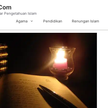
.Com
tar Pengetahuan Islam
Agama
Pendidikan
Renungan Islam