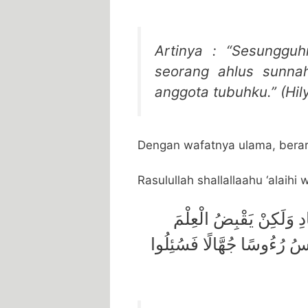
Artinya : “Sesunggu
seorang ahlus sunna
anggota tubuhku.” (Hil
Dengan wafatnya ulama, berart
Rasulullah shallallaahu ‘alaihi
َادِ وَلَكِنْ يَقْبِضُ الْعِلْمَ
َّاسُ رُءُوسًا جُهَّالًا فَسُئِلُوا