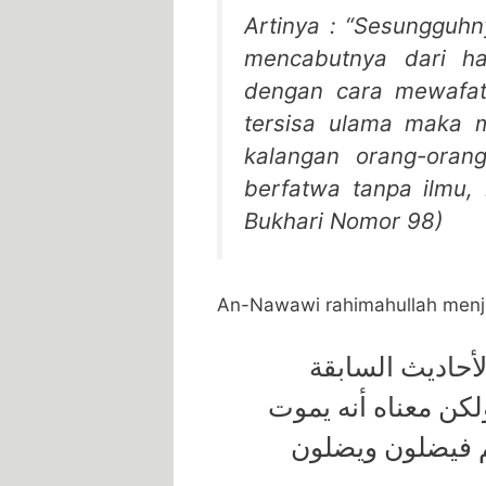
Artinya : “Sesungguhn
mencabutnya dari ha
dengan cara mewafat
tersisa ulama maka 
kalangan orang-oran
berfatwa tanpa ilmu,
Bukhari Nomor 98)
An-Nawawi rahimahullah menj
ﺍﻷﺣﺎﺩﻳﺚ ﺍﻟﺴﺎﺑﻘﺔ
ﻜﻦ ﻣﻌﻨﺎﻩ ﺃﻧﻪ ﻳﻤﻮﺕ
ﻢ ﻓﻴﻀﻠﻮﻥ ﻭﻳﻀﻠﻮﻥ