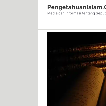
Skip
PengetahuanIslam
to
Media dan Informasi tentang Sepu
content