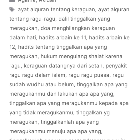
Agama
,
Akidah
Tags
ayat alquran tentang keraguan
,
ayat alquran
tentang ragu-ragu
,
dalil tinggalkan yang
meragukan
,
doa menghilangkan keraguan
dalam hati
,
hadits arbain ke 11
,
hadits arbain ke
12
,
hadits tentang tinggalkan apa yang
meragukan
,
hukum mengulang shalat karena
ragu
,
keraguan datangnya dari setan
,
penyakit
ragu ragu dalam islam
,
ragu ragu puasa
,
ragu
sudah wudhu atau belum
,
tinggalkan apa yang
meragukanmu dan lakukan apa apa yang
,
tinggalkan apa yang meragukanmu kepada apa
yang tidak meragukanmu
,
tinggalkan yg
meragukan
,
tinggalkanlah apa yang
meragukanmu menuju apa apa yang
,