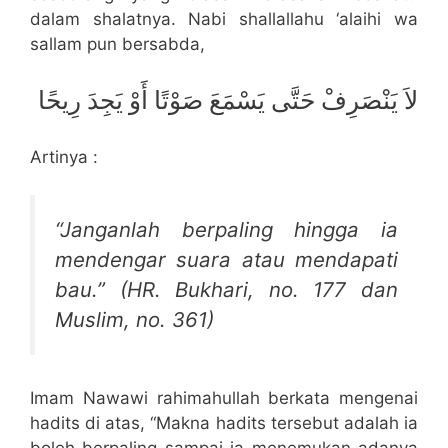
dalam shalatnya. Nabi shallallahu ‘alaihi wa
sallam pun bersabda,
لاَ يَنْصَرِفْ حَتَّى يَسْمَعَ صَوْتًا أَوْ يَجِدَ رِيحًا
Artinya :
“
Janganlah berpaling hingga ia
mendengar suara atau mendapati
bau.”
(HR. Bukhari, no. 177 dan
Muslim, no. 361)
Imam Nawawi rahimahullah berkata mengenai
hadits di atas, “Makna hadits tersebut adalah ia