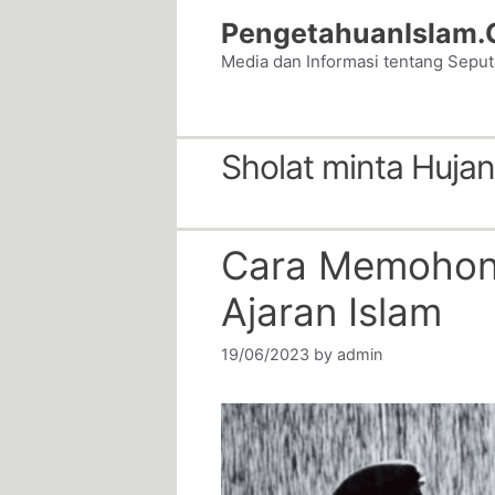
Skip
PengetahuanIslam
to
Media dan Informasi tentang Sepu
content
Sholat minta Hujan
Cara Memohon 
Ajaran Islam
19/06/2023
by
admin