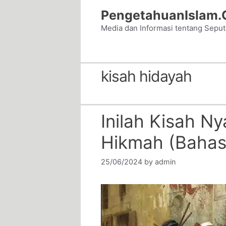
Skip
PengetahuanIslam
to
Media dan Informasi tentang Sepu
content
kisah hidayah
Inilah Kisah N
Hikmah (Bahas
25/06/2024
by
admin