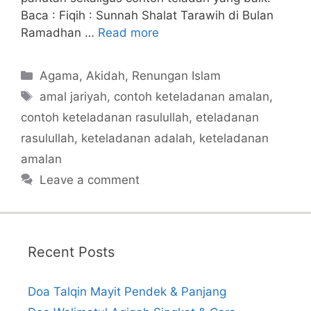
Baca : Fiqih : Sunnah Shalat Tarawih di Bulan
Ramadhan …
Read more
Categories
Agama
,
Akidah
,
Renungan Islam
Tags
amal jariyah
,
contoh keteladanan amalan
,
contoh keteladanan rasulullah
,
eteladanan
rasulullah
,
keteladanan adalah
,
keteladanan
amalan
Leave a comment
Recent Posts
Doa Talqin Mayit Pendek & Panjang