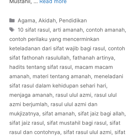
Mustahil, …
Read more
Categories
Agama
,
Akidah
,
Pendidikan
Tags
10 sifat rasul
,
arti amanah
,
contoh amanah
,
contoh perilaku yang mencerminkan
keteladanan dari sifat wajib bagi rasul
,
contoh
sifat fathonah rasulullah
,
fathanah artinya
,
hadits tentang sifat rasul
,
macam macam
amanah
,
materi tentang amanah
,
meneladani
sifat rasul dalam kehidupan sehari hari
,
menjaga amanah
,
rasul ulul azmi
,
rasul ulul
azmi berjumlah
,
rasul ulul azmi dan
mukjizatnya
,
sifat amanah
,
sifat jaiz bagi allah
,
sifat jaiz rasul
,
sifat mustahil bagi rasul
,
sifat
rasul dan contohnya
,
sifat rasul ulul azmi
,
sifat