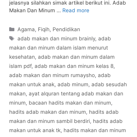
jelasnya silahkan simak artikel berikut ini. Adab
Makan Dan Minum …
Read more
Categories
Agama
,
Fiqih
,
Pendidikan
Tags
adab makan dan minum brainly
,
adab
makan dan minum dalam islam menurut
kesehatan
,
adab makan dan minum dalam
islam pdf
,
adab makan dan minum kelas 8
,
adab makan dan minum rumaysho
,
adab
makan untuk anak
,
adab minum
,
adab sesudah
makan
,
ayat alquran tentang adab makan dan
minum
,
bacaan hadits makan dan minum
,
hadits adab makan dan minum
,
hadits adab
makan dan minum sambil berdiri
,
hadits adab
makan untuk anak tk
,
hadits makan dan minum