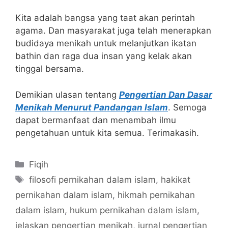
Kita adalah bangsa yang taat akan perintah
agama. Dan masyarakat juga telah menerapkan
budidaya menikah untuk melanjutkan ikatan
bathin dan raga dua insan yang kelak akan
tinggal bersama.
Demikian ulasan tentang
Pengertian Dan Dasar
Menikah Menurut Pandangan Islam
. Semoga
dapat bermanfaat dan menambah ilmu
pengetahuan untuk kita semua. Terimakasih.
Categories
Fiqih
Tags
filosofi pernikahan dalam islam
,
hakikat
pernikahan dalam islam
,
hikmah pernikahan
dalam islam
,
hukum pernikahan dalam islam
,
jelaskan pengertian menikah
,
jurnal pengertian