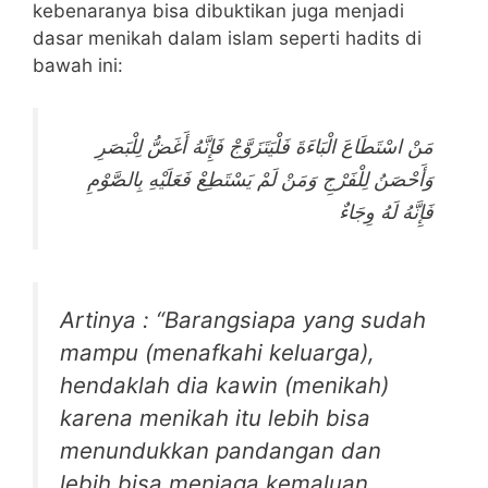
kebenaranya bisa dibuktikan juga menjadi
dasar menikah dalam islam seperti hadits di
bawah ini:
مَنْ اسْتَطَاعَ الْبَاءَةَ فَلْيَتَزَوَّجْ فَإِنَّهُ أَغَضُّ لِلْبَصَرِ
وَأَحْصَنُ لِلْفَرْجِ وَمَنْ لَمْ يَسْتَطِعْ فَعَلَيْهِ بِالصَّوْمِ
فَإِنَّهُ لَهُ وِجَاءٌ
Artinya : “Barangsiapa yang sudah
mampu (menafkahi keluarga),
hendaklah dia kawin (menikah)
karena menikah itu lebih bisa
menundukkan pandangan dan
lebih bisa menjaga kemaluan.