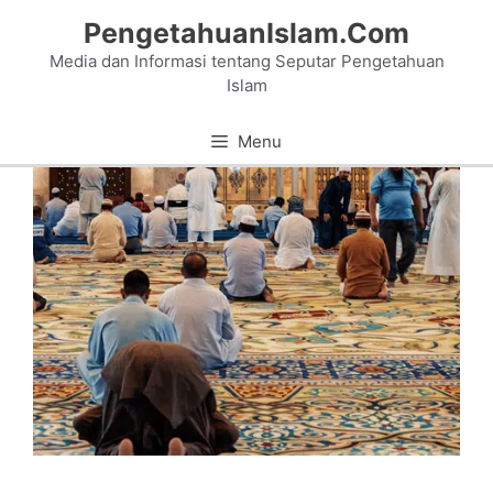
Skip
PengetahuanIslam.Com
to
Media dan Informasi tentang Seputar Pengetahuan
content
Islam
Menu