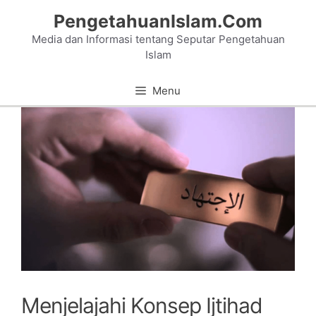
Skip
PengetahuanIslam.Com
to
Media dan Informasi tentang Seputar Pengetahuan
content
Islam
Menu
Menjelajahi Konsep Ijtihad