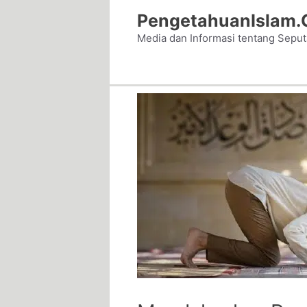
Skip
PengetahuanIslam
to
Media dan Informasi tentang Sepu
content