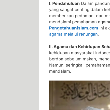
I. Pendahuluan
Dalam pandang
yang sangat penting dalam keh
memberikan pedoman, dan mem
mendalami pemahaman agama a
Pengetahuanislam.com
ini 
agama melalui renungan
.
II. Agama dan Kehidupan Seha
kehidupan masyarakat Indonesia
berdoa sebelum makan, mengha
Namun, seringkali pemahaman
mendalam.