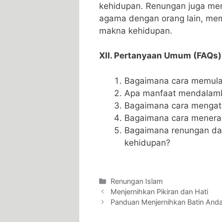
kehidupan. Renungan juga me
agama dengan orang lain, m
makna kehidupan.
XII. Pertanyaan Umum (FAQs)
Bagaimana cara memula
Apa manfaat mendalam
Bagaimana cara mengata
Bagaimana cara menerap
Bagaimana renungan da
kehidupan?
Categories
Renungan Islam
Menjernihkan Pikiran dan Hati
Panduan Menjernihkan Batin And