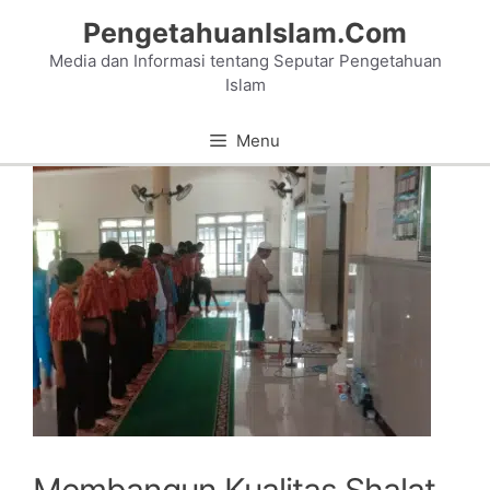
Skip
PengetahuanIslam.Com
to
Media dan Informasi tentang Seputar Pengetahuan
content
Islam
Menu